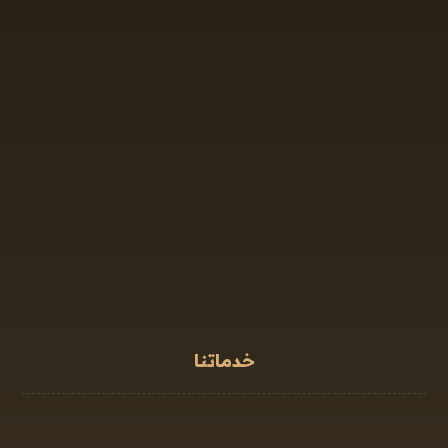
01110711244
01002151268
البريد الإلكتروني: info@mostasharkalqanony.com
العنوان : بجوار بنك مصر فرع الاعلام و فندق فيروايجيبت،
9 برج الحسين شارع احمد عرابي، ميدان سفنكس، من،
الجيزة
خدماتنا
زواج الاجانب
الزواج العرفي